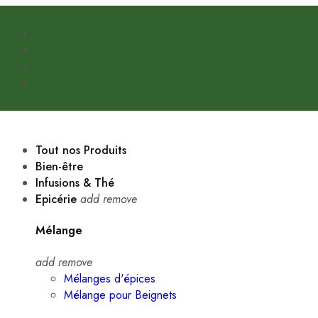
Tout nos Produits
Bien-être
Infusions & Thé
Epicérie
add
remove
Mélange
add
remove
Mélanges d'épices
Mélange pour Beignets