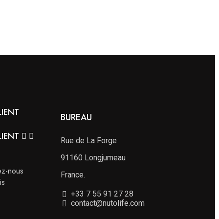
LIENT
BUREAU
LIENT


Rue de La Forge
91160 Longjumeau
ez-nous
France.
is
+33 7 55 91 27 28
contact@nutolife.com