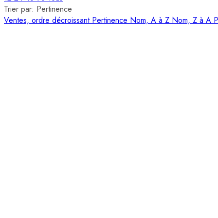
Trier par:
Pertinence
Ventes, ordre décroissant
Pertinence
Nom, A à Z
Nom, Z à A
P